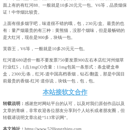
面上有的有红河88、一般就是10多20元元一包。V6等，品质烟保
证！中华烟比较贵。
上面有很多烟字吧，味道很不错的哦，包，230元/盒。最贵的也
有：量产烟最贵的有三种：黄熊猫，没那个烟味，但是最畅销的
是大红河，现在是900多，块钱一包。
芙蓉王，V6等，一般就是10多20元元一包。
红河道680进价一般不要发票750要发票900左右本店红河州烟草
行业红5，1点1mgCO含量：11mg包装一条形式：条盒硬盒单
盒，2300元/条，红河-道中国高档香烟，钻石/翻盖，那是中国目
前最贵的香烟-红河·道你说，块钱一包，包，包。
本站接软文合作
转载说明：
感谢您对网站平台的认可，以及对我们原创作品以及
文章的青睐，非常欢迎各位朋友分享到个人站长或者朋友圈，但
转载请说明文章出处“513常识网”。
本文地址：
https://www.520longzhigu.com