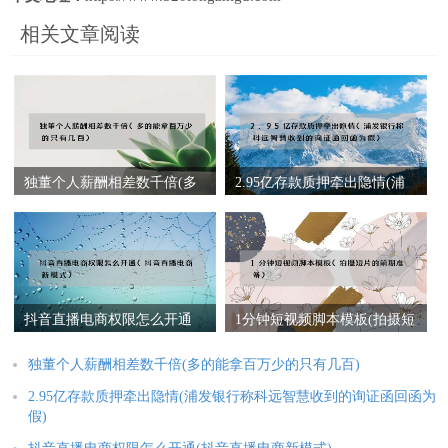
相关文章阅读
独董个人薪酬相差数千倍(多
2.95亿存款质押牵出隐情(浦
的能拿百万少的只有几百)
发银行称科远智慧收到的询
证函回函为假)
抖音直播电商权限怎么开通
1分钟短视频脚本模板(拍摄短
(抖音直播电商新模式)
片的前期准备)
独董个人薪酬相差数千倍(多的能拿百万少的只有几百)
2.95亿存款质押牵出隐情(浦发银行称科远智慧收到的询证函回函为
假)