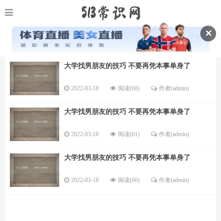
✕
大学找男朋友的技巧 不要再凭本事单身了
2022-03-18
阅读(60)
作者(admin)
大学找男朋友的技巧 不要再凭本事单身了
2022-03-18
阅读(61)
作者(admin)
大学找男朋友的技巧 不要再凭本事单身了
2022-03-18
阅读(60)
作者(admin)