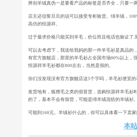
辨别羊绒真伪一是要看产品的标签是否齐全，只要一
店主还信誓旦旦的说可以接受专柜验货。绵羊绒，10
高仿的恒源祥。
过于最求价格只能买到羊毛，价位而且电话也验证了.
可以去考虑下，我送给我妈的那一件羊毛衫是真品的
有官方旗舰店，那里的羊毛衫占全国市场80%以上，强制
恒源祥羊毛衫都在800左右，当然是假的。
你们没发现没有官方旗舰店这5个字吗，羊毛衫便宜的
发货地有，狐狸毛之类的假冒货，选购恒源祥羊毛衫时
的了，基本不会有假货，可能是绵羊绒混纺的羊绒衫
可能到168元。羊绒衫什么的，你可以具体看一下卖家
本