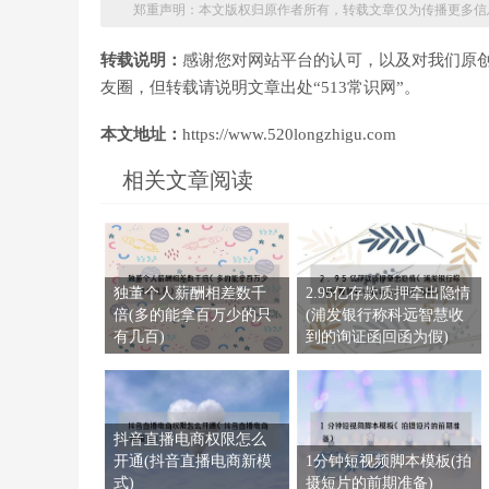
郑重声明：本文版权归原作者所有，转载文章仅为传播更多信
转载说明：
感谢您对网站平台的认可，以及对我们原
友圈，但转载请说明文章出处“513常识网”。
本文地址：
https://www.520longzhigu.com
相关文章阅读
独董个人薪酬相差数千
2.95亿存款质押牵出隐情
倍(多的能拿百万少的只
(浦发银行称科远智慧收
有几百)
到的询证函回函为假)
抖音直播电商权限怎么
开通(抖音直播电商新模
1分钟短视频脚本模板(拍
式)
摄短片的前期准备)