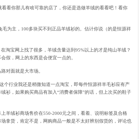
~就看看你那儿有啥可靠的店了，你还是选做羊绒的看看吧！看你
兔毛为主，100多块买不到正品羊绒衫的。估计你说（的是恒源祥
。在淘宝网上找了很多，羊绒含量达到95%以上的才是纯山羊绒？
不会假，网上的东西是会便宜一点的。
马路对面就是大市场。
！这个行业我还是稍微知道一点淘宝，即每件恒源祥羊毛衫应有产
绒衫，如果购买商品有加入“消费者保障”的话，但上次买的鞋子
羊绒衫商场售价在550-2000元之间，看着、说明标签及合格
市场拿货，肯定不是，网购商品一般是不太好辨别假货的，评论也