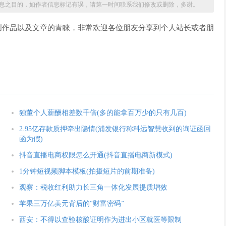
息之目的，如作者信息标记有误，请第一时间联系我们修改或删除，多谢。
创作品以及文章的青睐，非常欢迎各位朋友分享到个人站长或者朋
独董个人薪酬相差数千倍(多的能拿百万少的只有几百)
2.95亿存款质押牵出隐情(浦发银行称科远智慧收到的询证函回
函为假)
抖音直播电商权限怎么开通(抖音直播电商新模式)
1分钟短视频脚本模板(拍摄短片的前期准备)
观察：税收红利助力长三角一体化发展提质增效
苹果三万亿美元背后的“财富密码”
西安：不得以查验核酸证明作为进出小区就医等限制