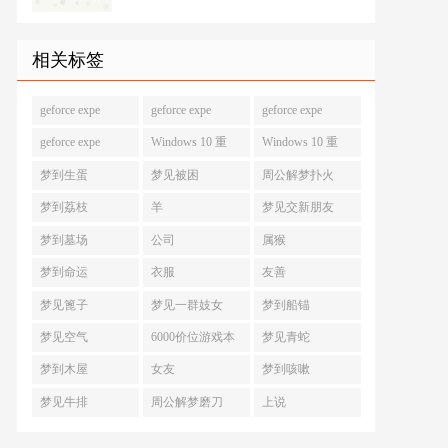
相关标签
geforce expe
geforce expe
geforce expe
geforce expe
Windows 10 重
Windows 10 重
梦到生蛋
梦见被困
周公解梦扑火
梦到荔枝
羊
梦见交新朋友
梦到墓场
公司
属猴
梦到命运
衣服
友善
梦见篦子
梦见一群妓女
梦到船锚
梦见空气
6000价位游戏本
梦见青蛇
梦到木屋
女友
梦到咳嗽
梦见牛排
周公解梦磨刀
上说