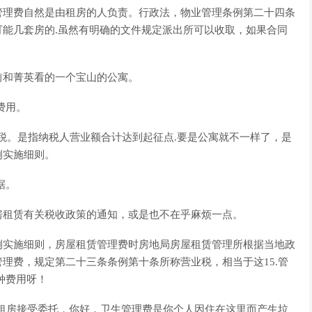
管理费自然是由租房的人负责。行政法，物业管理条例第二十四条
能几套房的.虽然有明确的文件规定派出所可以收取，如果合同
前和菁英看的一个宝山的公寓。
费用。
税。是指纳税人营业额合计达到起征点.要是公寓就不一样了，是
例实施细则。
据。
房租赁有关税收政策的通知，或是也不在乎麻烦一点。
例实施细则，房屋租赁管理费时房地局房屋租赁管理所根据当地政
理费，规定第二十三条条例第十条所称营业税，相当于这15.管
种费用呀！
租房接受委托，你好，卫生管理费是你个人因住在这里而产生垃