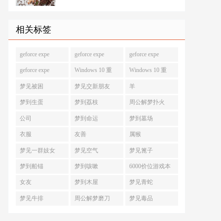
相关标签
geforce expe
geforce expe
geforce expe
geforce expe
Windows 10 重
Windows 10 重
梦见被困
梦见交新朋友
羊
梦到生蛋
梦到荔枝
周公解梦扑火
公司
梦到命运
梦到墓场
衣服
友善
属猴
梦见一群妓女
梦见空气
梦见篦子
梦到船锚
梦到咳嗽
6000价位游戏本
女友
梦到木屋
梦见青蛇
梦见牛排
周公解梦磨刀
梦见毒品